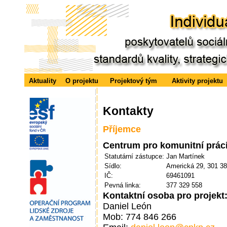
Aktuality
O projektu
Projektový tým
Aktivity projektu
Kontakty
Příjemce
Centrum pro komunitní prác
Statutární zástupce:
Jan Martínek
Sídlo:
Americká 29, 301 38
IČ:
69461091
Pevná linka:
377 329 558
Kontaktní osoba pro projekt
Daniel León
Mob: 774 846 266